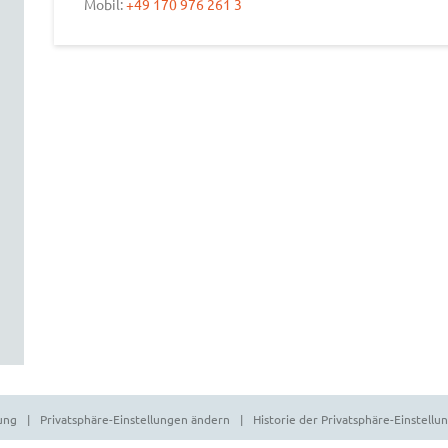
Mobil:
+49 170 976 261 3
e
ung
Privatsphäre-Einstellungen ändern
Historie der Privatsphäre-Einstellu