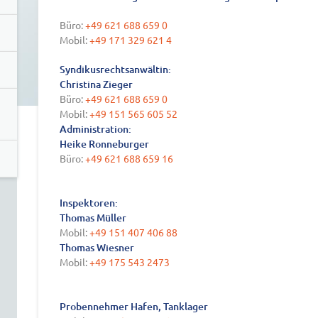
Büro:
+49 621 688 659 0
Mobil
:
+49 171 329 621 4
Syndikusrechtsanwältin:
Christina Zieger
Büro:
+49 621 688 659 0
Mobil:
+49 151 565 605 52
Administration:
Heike Ronneburger
Büro:
+49 621 688 659 16
Inspektoren:
Thomas Müller
Mobil:
+49 151 407 406 88
Thomas Wiesner
Mobil:
+49 175 543 2473
Probennehmer Hafen, Tanklager