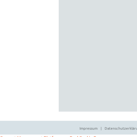
Sie sind damit einverstanden, dass
Ihre Daten zur Bearbeitung Ihres
Anliegens verwendet werden.
Informationen und Widerrufshinweis
finden Sie
hier
Impressum
Datenschutzerklär